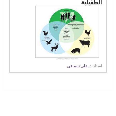
الطفيلي
ة
استاذ:
د. علي نيصافي