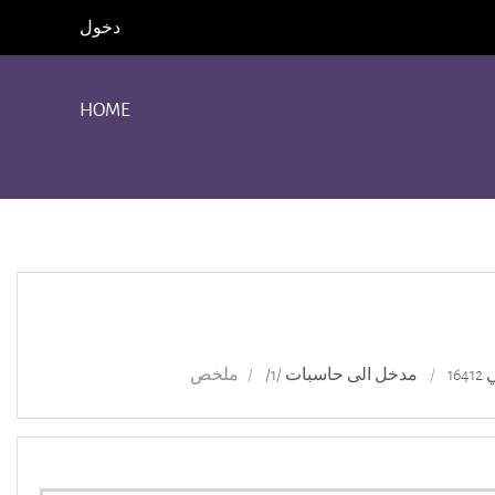
دخول
HOME
16
مدخل الى حاسبات /1/
ملخص