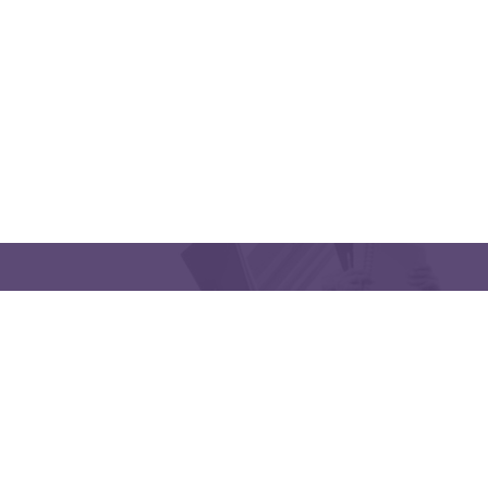
اتبعنا
Latakia University
هاتف: (963) 41-2439568
lms@tishreen.edu.sy
E-mail: