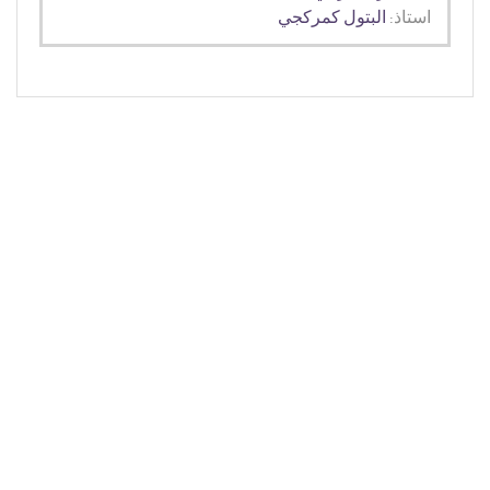
استاذ:
البتول كمركجي