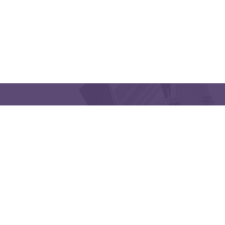
منظمتنا
اتبعنا
Latakia University
هاتف: (963) 41-2439568
lms@tishreen.edu.sy
E-mail: