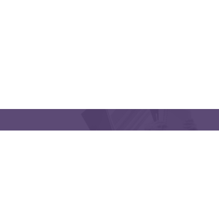
اتبعنا
Latakia University
هاتف: (963) 41-2439568
lms@tishreen.edu.sy
E-mail: