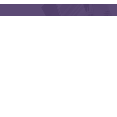
منظمتنا
اتبعنا
Latakia University
هاتف: (963) 41-2439568
lms@tishreen.edu.sy
E-mail:
Copyright © 2020 - Developed by IEF