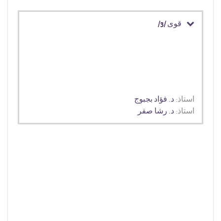
قوى /3/
استاذ:
د. فؤاد بجبوج
استاذ:
د. رشا صقر