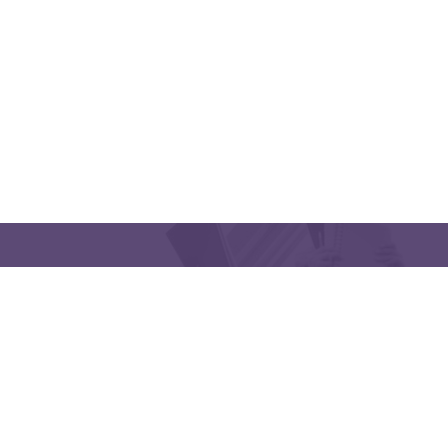
CONTACT US
Latakia University
Phone: (963) 41-2439568
E-mail:
lms@tishreen.edu.sy