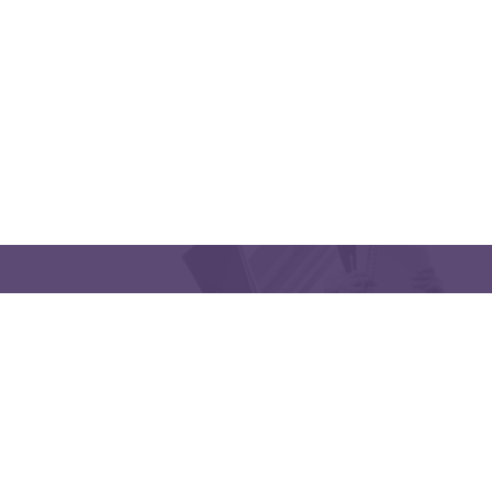
CONTACT US
Latakia University
Phone: (963) 41-2439568
E-mail:
lms@tishreen.edu.sy