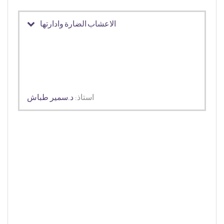
الاعشاب الضارة وادارتها
استاذ:
د.سمير طباش