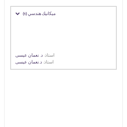
ميكانيك هندسي (1)
استاذ:
د. نعمان عيسى
استاذ:
د.نعمان عيسى