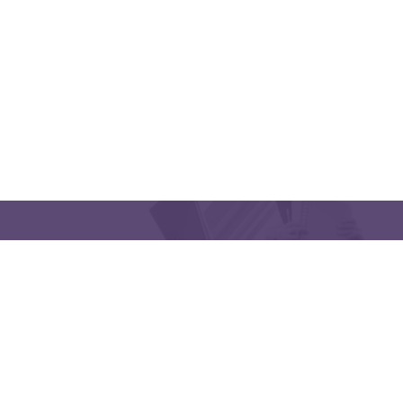
CONTACT US
Latakia University
Phone: (963) 41-2439568
E-mail:
lms@tishreen.edu.sy