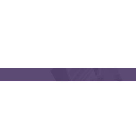
CONTACT US
Latakia University
Phone: (963) 41-2439568
E-mail:
lms@tishreen.edu.sy