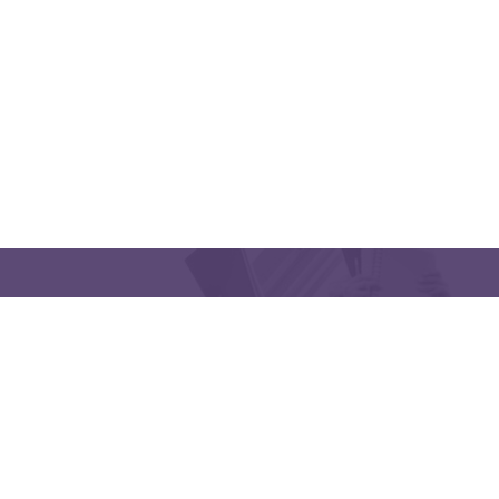
CONTACT US
Latakia University
Phone: (963) 41-2439568
E-mail:
lms@tishreen.edu.sy