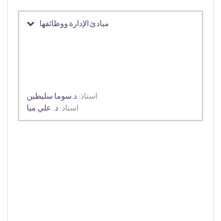
مبادئ الإدارة ووظائفها
استاذ:
د.سوما سليطين
استاذ:
د. علي ميا