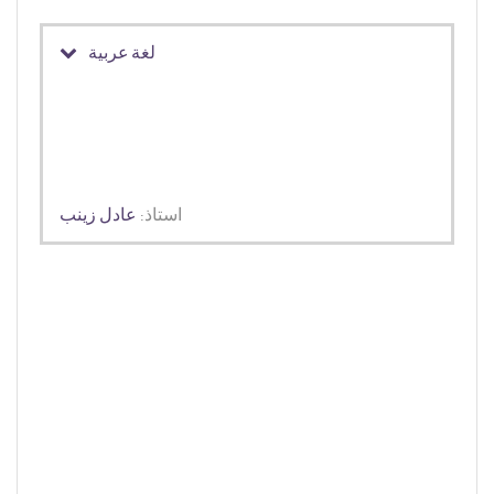
لغة عربية
استاذ:
عادل زينب