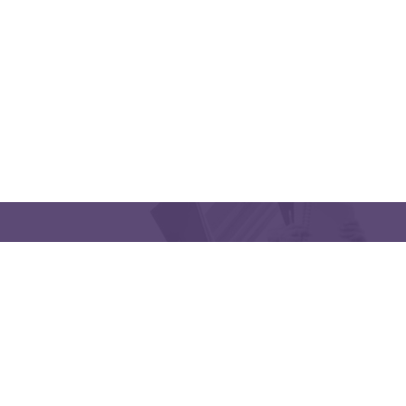
CONTACT US
Latakia University
Phone: (963) 41-2439568
E-mail:
lms@tishreen.edu.sy