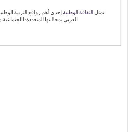
تمثل
الثقافة الوطنية
إحدى أهم روافع التربية الوطنية
العربي بمجاالتها المتعددة: االجتماعية والسياسية واالقتصادية واألمنية، بما يحقق ألمتنا العربية أهدافها في الوحدة والتحرر وبناء المستقبل المزدهر