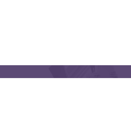
CONTACT US
Latakia University
Phone: (963) 41-2439568
E-mail:
lms@tishreen.edu.sy