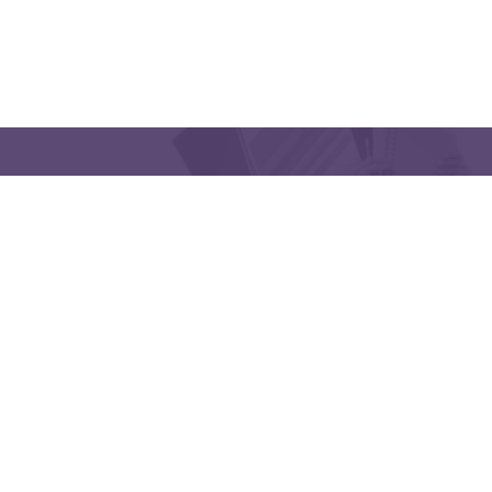
QUICK LINKS
CONTACT US
Latakia University
Phone: (963) 41-2439568
E-mail:
lms@tishreen.edu.sy