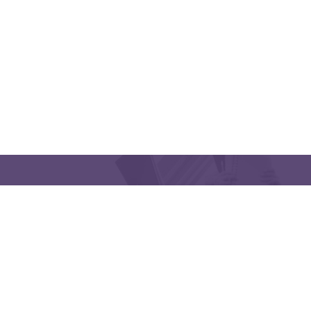
CONTACT US
Latakia University
Phone: (963) 41-2439568
E-mail:
lms@tishreen.edu.sy