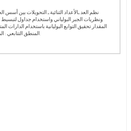
نظم العد ـالأعداد الثنائية ـ التحويلات بين أسس ال
ونظريات الجبر البولياني واستخدام جداول لتبسيط التو
المقدار تحقيق التوابع البوليانية باستخدام الدارات ا
المنطق التتابعي : الماسك ـ القلابات ـ الدارات التتابعية المتزامنة ـ الدارات التتابعية غير المتزامنة ـ الذواكر ـ السجلات ـ العدادات.