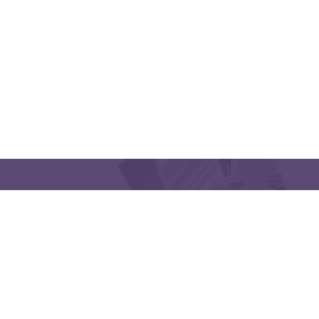
CONTACT US
Latakia University
Phone: (963) 41-2439568
E-mail:
lms@tishreen.edu.sy