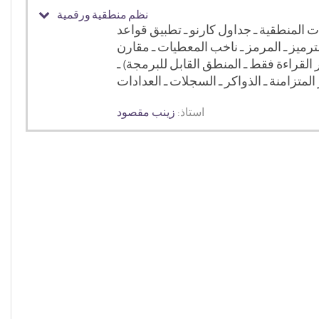
نظم منطقية ورقمية
ابات المنطقية ـ جداول كارنو ـ تطبيق قواعد
لترميز ـ المرمز ـ ناخب المعطيات ـ مقارن
 القراءة فقط ـ المنطق القابل للبرمجة) ـ
استاذ:
زينب مقصود