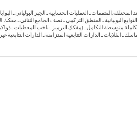
عد المختلفة,المتممات ـ العمليات الحسابية ـ الجبر البولياني ـ البو
ابع البوليانية ـ المنطق التركيبي ـ نصف الجامع الثنائي ـ مفكك ا
لمتكاملة متوسطة التكامل ـ (مفكك الترميز ـ ناخب المعطيات ـ ذواكر