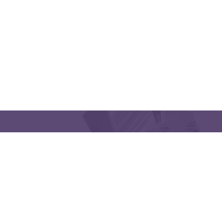
CONTACT US
Latakia University
Phone: (963) 41-2439568
E-mail:
lms@tishreen.edu.sy