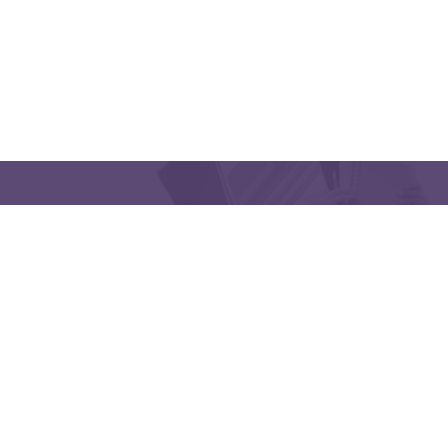
QUICK LINKS
CONTACT US
Latakia University
Phone: (963) 41-2439568
E-mail:
lms@tishreen.edu.sy