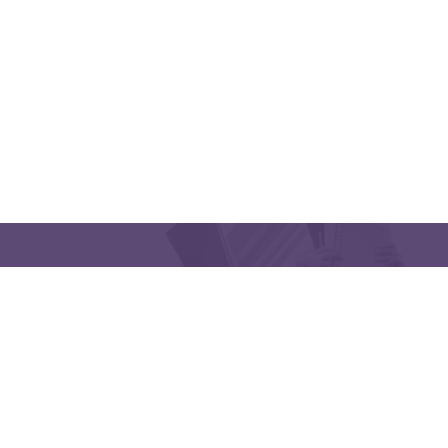
CONTACT US
Latakia University
Phone: (963) 41-2439568
E-mail:
lms@tishreen.edu.sy