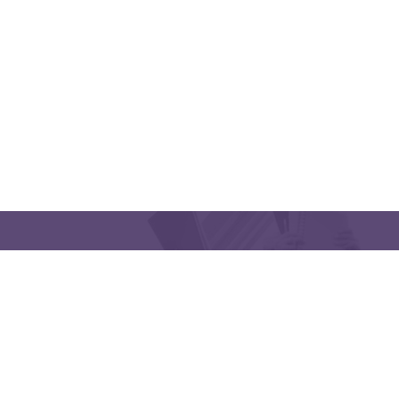
CONTACT US
Latakia University
Phone: (963) 41-2439568
E-mail:
lms@tishreen.edu.sy