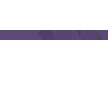
QUICK LINKS
CONTACT US
Latakia University
Phone: (963) 41-2439568
E-mail:
lms@tishreen.edu.sy