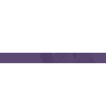
CONTACT US
Latakia University
Phone: (963) 41-2439568
E-mail:
lms@tishreen.edu.sy