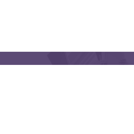
QUICK LINKS
CONTACT US
Latakia University
Phone: (963) 41-2439568
E-mail:
lms@tishreen.edu.sy