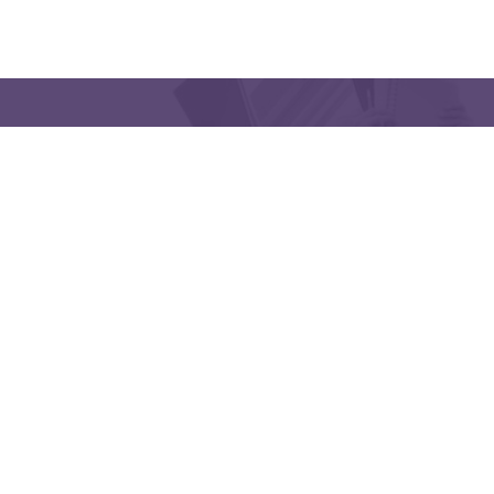
QUICK LINKS
CONTACT US
Latakia University
Phone: (963) 41-2439568
E-mail:
lms@tishreen.edu.sy