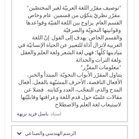
*توصيف مقرّر اللغة العربيّة لغير المختصّين*
مقرّر نظريّ يتكوّن من قسمين: عام وخاص.
القسم العام: يزاوج بين اللغة الفنيّة وقواعدها
وقوانينها النحويّة والصرفيّة.
والقسم الخاص: يهدف إلى القول: إنّ اللغة
العربية لاتزال أداة للتعبير عن الحياة الإنسانيّة في
ميادينها كلّها؛ فهي لغة الشعر ولغة العلم والعقل
ولغة التراث والحداثة.
*معلومات المقرٍّر*
يتناول المقرّر الأبواب النحويّة: المبتدأ والخبر،
الأفعال الناقصة، الأحرف المشبّهة بالفعل، أفعال
المدح والذم، التعجّب، العدد وكتابته.. فضلا عن
مقالات علميّة حول قدم اللغة وعراقتها وقابليّتها
لاستيعاب لغة العلم والاصطلاح.
استاذ:
باسل فريد نزيهة
الرسم الهندسي والصناعي