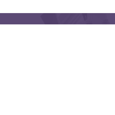
QUICK LINKS
CONTACT US
Latakia University
Phone: (963) 41-2439568
E-mail:
lms@tishreen.edu.sy