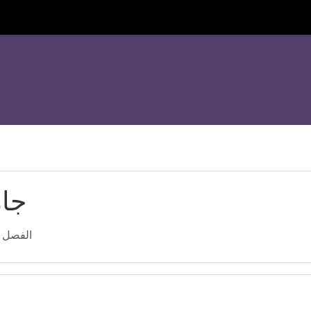
جام
الفصل الث