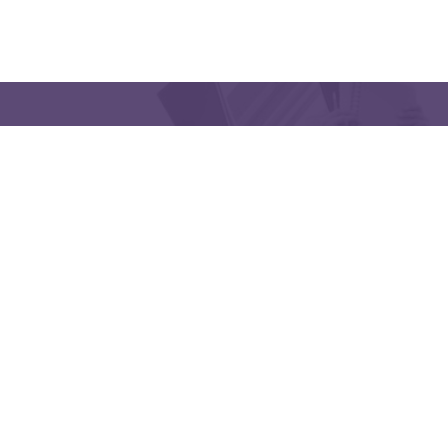
QUICK LINKS
CONTACT US
Latakia University
Phone: (963) 41-2439568
E-mail:
lms@tishreen.edu.sy