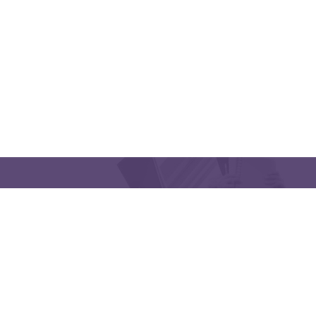
CONTACT US
Latakia University
Phone: (963) 41-2439568
E-mail:
lms@tishreen.edu.sy