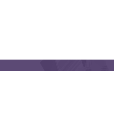
QUICK LINKS
CONTACT US
Latakia University
Phone: (963) 41-2439568