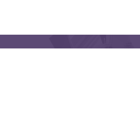
QUICK LINKS
CONTACT US
Latakia University
Phone: (963) 41-2439568
E-mail:
lms@tishreen.edu.sy