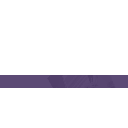
CONTACT US
Latakia University
Phone: (963) 41-2439568
E-mail:
lms@tishreen.edu.sy