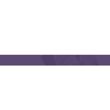
CONTACT US
Latakia University
Phone: (963) 41-2439568
E-mail:
lms@tishreen.edu.sy