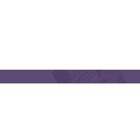
CONTACT US
Latakia University
Phone: (963) 41-2439568
E-mail:
lms@tishreen.edu.sy