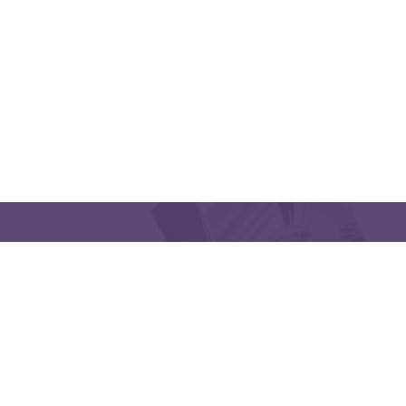
CONTACT US
Latakia University
Phone: (963) 41-2439568
E-mail:
lms@tishreen.edu.sy