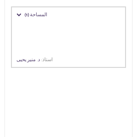
المساحة (1)
استاذ:
د. منير يحيى