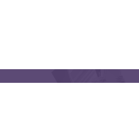
CONTACT US
Latakia University
Phone: (963) 41-2439568
E-mail:
lms@tishreen.edu.sy