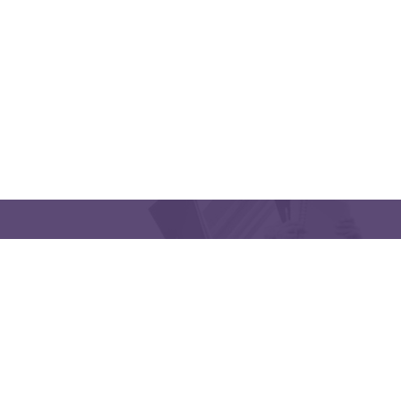
CONTACT US
Latakia University
Phone: (963) 41-2439568
E-mail:
lms@tishreen.edu.sy