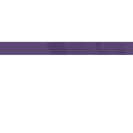
QUICK LINKS
CONTACT US
Latakia University
Phone: (963) 41-2439568
E-mail:
lms@tishreen.edu.sy