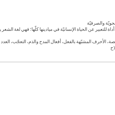
الناقصة، الأحرف المشبّهة بالفعل، أفعال المدح والذم، التعجّب، العد