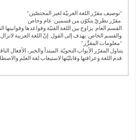
*توصيف مقرّر اللغة العربيّة لغير المختصّين*
مقرّر نظريّ يتكوّن من قسمين: عام وخاص.
القسم العام: يزاوج بين اللغة الفنيّة وقواعدها وقوانينها النحويّة والصرفيّة.
والقسم الخاص: يهدف إلى القول: إنّ اللغة العربية لاتزال أداة للتعبير عن الحياة الإنسانيّة في ميادينها كلّها؛ فهي لغة الشعر ولغة العلم والعقل ولغة التراث والحداثة.
*معلومات المقرٍّر*
يتناول المقرّر الأبواب النحويّة: المبتدأ والخبر، الأفعال 
قدم اللغة وعراقتها وقابليّتها لاستيعاب لغة العلم والاصطلاح.