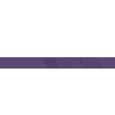
CONTACT US
Latakia University
Phone: (963) 41-2439568
E-mail:
lms@tishreen.edu.sy