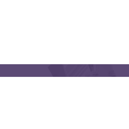
CONTACT US
Latakia University
Phone: (963) 41-2439568
E-mail:
lms@tishreen.edu.sy