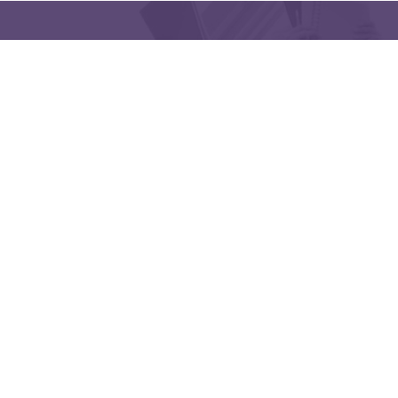
QUICK LINKS
CONTACT US
Latakia University
Phone: (963) 41-2439568
E-mail:
lms@tishreen.edu.sy
Copyright © 2020 - Developed by IEF