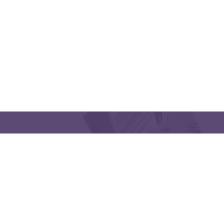
CONTACT US
Latakia University
Phone: (963) 41-2439568
E-mail:
lms@tishreen.edu.sy