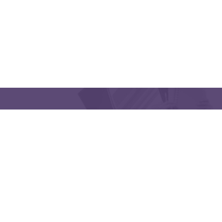
QUICK LINKS
CONTACT US
Latakia University
Phone: (963) 41-2439568
E-mail:
lms@tishreen.edu.sy