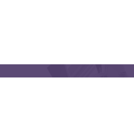
QUICK LINKS
CONTACT US
Latakia University
Phone: (963) 41-2439568
E-mail:
lms@tishreen.edu.sy