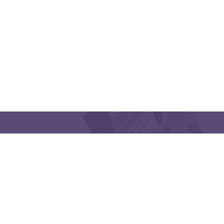
CONTACT US
Latakia University
Phone: (963) 41-2439568
E-mail:
lms@tishreen.edu.sy